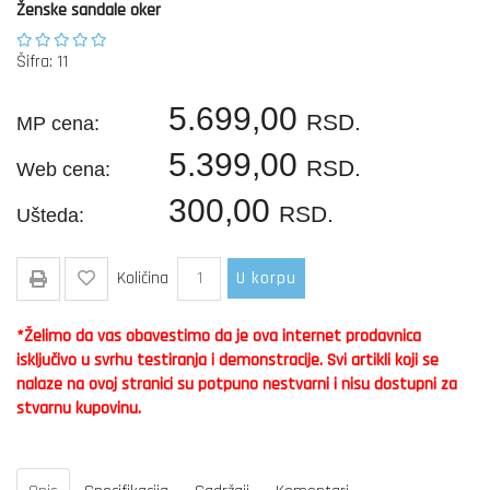
Ženske sandale oker
Šifra: 11
5.699,00
RSD.
MP cena:
5.399,00
RSD.
Web cena:
300,00
RSD.
Ušteda:
Količina
U korpu
*Želimo da vas obavestimo da je ova internet prodavnica
isključivo u svrhu testiranja i demonstracije. Svi artikli koji se
nalaze na ovoj stranici su potpuno nestvarni i nisu dostupni za
stvarnu kupovinu.