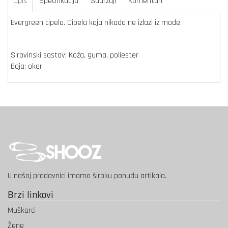
Opis
Specifikacija
Sadržaji
Komentari
Evergreen cipela. Cipela koja nikada ne izlazi iz mode.
Sirovinski sastav: Koža, guma, poliester
Boja: oker
U našoj prodavnici imamo široku ponudu artikala.
Brzi linkovi
Muškarci
Žene