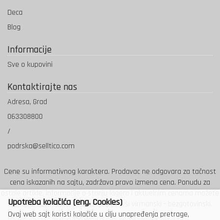
Deca
Blog
Informacije
Sve o kupovini
Kontaktirajte nas
Adresa, Grad
063308800
/
podrska@selltico.com
Cene su informativnog karaktera. Prodavac ne odgovara za tačnost
cena iskazanih na sajtu, zadržava pravo izmena cena. Ponudu za
ostale artikle, informacije o stanju lagera i aktuelnim cenama možete
Upotreba kolačića (eng. Cookies)
dobiti na upit. Plaćanje se isključivo vrši virmanski - bezgotovinski.
Ovaj web sajt koristi kolačiće u cilju unapređenja pretrage,